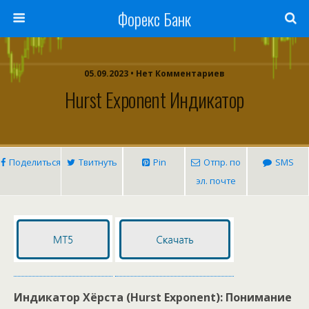
Форекс Банк
05.09.2023 • Нет Комментариев
Hurst Exponent Индикатор
Поделиться
Твитнуть
Pin
Отпр. по
SMS
эл. почте
Индикатор Хёрста (Hurst Exponent): Понимание