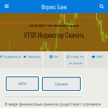
Форекс Банк
04.09.2023 • Нет Комментариев
XTSR Индикатор Скачать
Поделиться
Твитнуть
Pin
Отпр. по
SMS
эл. почте
В мире финансовых рынков существует огромное