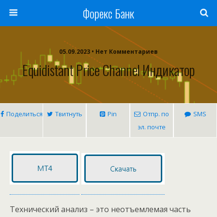
Форекс Банк
05.09.2023 • Нет Комментариев
Equidistant Price Channel Индикатор
Поделиться
Твитнуть
Pin
Отпр. по
SMS
эл. почте
Технический анализ – это неотъемлемая часть