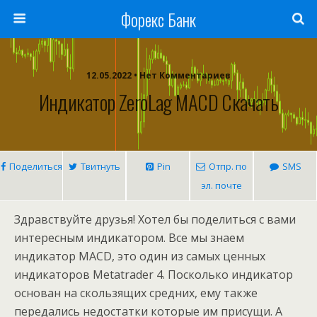
Форекс Банк
12.05.2022 • Нет Комментариев
Индикатор ZeroLag MACD Скачать
Поделиться
Твитнуть
Pin
Отпр. по
SMS
эл. почте
Здравствуйте друзья! Хотел бы поделиться с вами
интересным индикатором. Все мы знаем
индикатор MACD, это один из самых ценных
индикаторов Metatrader 4. Посколько индикатор
основан на скользящих средних, ему также
передались недостатки которые им присущи. А