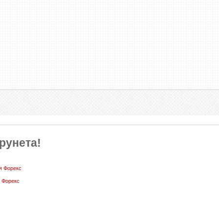
рунета!
я Форекс
 Форекс