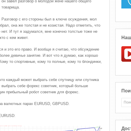
он завел разговор о молодой жене нашего общего
товарища.
Разговор с его стороны был в ключе осуждения, мол
рал, она же толстая и не козистая. Надо отметить, что
 нет. И тут я задумался, мне конечно толстые тоже не
Наш
кто с кем живет.
ся и это его право. И вообще я считаю, что обсуждение
олее девичье занятие. И вот что я думаю, как хорошо
Кому то спортивные, кому то полные, кому то блондинки,
что каждый может выбрать себе спутницу или спутника
т выбрать себе форекс советник, который больше
Пои
дин прибыльный робот советник для форекс.
 на валютных парах EURUSD, GBPUSD.
 EURUSD:
Дос