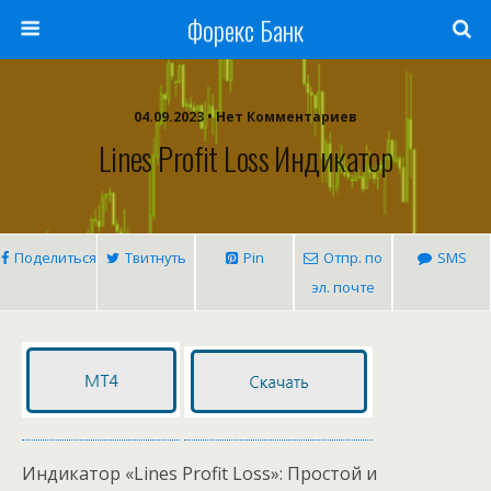
Форекс Банк
04.09.2023 • Нет Комментариев
Lines Profit Loss Индикатор
Поделиться
Твитнуть
Pin
Отпр. по
SMS
эл. почте
Индикатор «Lines Profit Loss»: Простой и